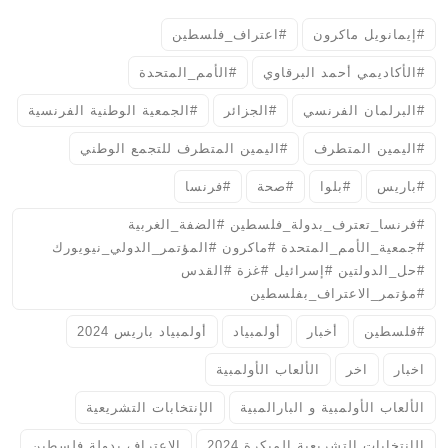
#إيمانويل ماكرون
#اعتراف_فلسطين
#الأكاديمي أحمد البرقاوي
#الأمم_المتحدة
#البرلمان الفرنسي
#الجزائر
#الجمعية الوطنية الفرنسية
#اليمين المتطرف
#اليمين المتطرف للتجمع الوطني
#باريس
#بلوا
#صحة
#فرنسا
#فرنسا_تعترف_بدولة_فلسطين #الضفة_الغربية
#جمعية_الأمم_المتحدة #ماكرون #المؤتمر_الدولي_نيويورك
#حل_الدولتين #إسرائيل #غزة #القدس
#مؤتمر_الاعتراف_بفلسطين
#فلسطين
أخبار
أولمبياد
أولمبياد باريس 2024
اخبار
اخر
الألعاب الأولمبية
الألعاب الأولمبية و البارالمبية
الإنتخابات التشريعية
الإنتخابات التشريعية المبكرة 2024
الاعتراف بدولة فلسطين