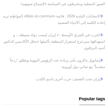
الصور النمطية وينخرطون في السياسة «لإسماع صوتهم»
الانتخابات البلدية 2026 : قائمة «Blois en commun» المواطِنة تريد
إعادة الكلمة إلى الأحياء الشعبية
الحرب في الشرق الأوسط : « إيران ليست دولة بسيطة… و
استهدافها سيزعزع استقرار المنطقة بأكملها »يحلل الأكاديمي الدكتور
أحمد البرقاوي
إيمانويل ماكرون يأمر بزيادة عدد الرؤوس النووية ويطلق “ردعاً
متقدماً” مع ثماني دول أوروبية
إيران تحت القصف: حرب أخرى باسم الكذب
Popular tags