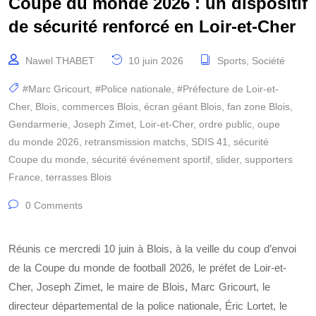
Coupe du monde 2026 : un dispositif
de sécurité renforcé en Loir-et-Cher
Nawel THABET
10 juin 2026
Sports
,
Société
#Marc Gricourt
,
#Police nationale
,
#Préfecture de Loir-et-
Cher
,
Blois
,
commerces Blois
,
écran géant Blois
,
fan zone Blois
,
Gendarmerie
,
Joseph Zimet
,
Loir-et-Cher
,
ordre public
,
oupe
du monde 2026
,
retransmission matchs
,
SDIS 41
,
sécurité
Coupe du monde
,
sécurité événement sportif
,
slider
,
supporters
France
,
terrasses Blois
0 Comments
Réunis ce mercredi 10 juin à Blois, à la veille du coup d’envoi
de la Coupe du monde de football 2026, le préfet de Loir-et-
Cher, Joseph Zimet, le maire de Blois, Marc Gricourt, le
directeur départemental de la police nationale, Éric Lortet, le