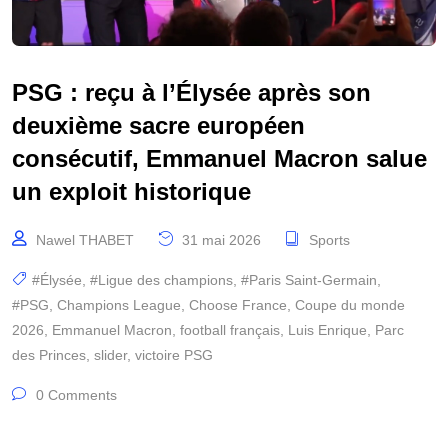
PSG : reçu à l’Élysée après son
deuxième sacre européen
consécutif, Emmanuel Macron salue
un exploit historique
Nawel THABET
31 mai 2026
Sports
#Élysée
,
#Ligue des champions
,
#Paris Saint-Germain
,
#PSG
,
Champions League
,
Choose France
,
Coupe du monde
2026
,
Emmanuel Macron
,
football français
,
Luis Enrique
,
Parc
des Princes
,
slider
,
victoire PSG
0 Comments