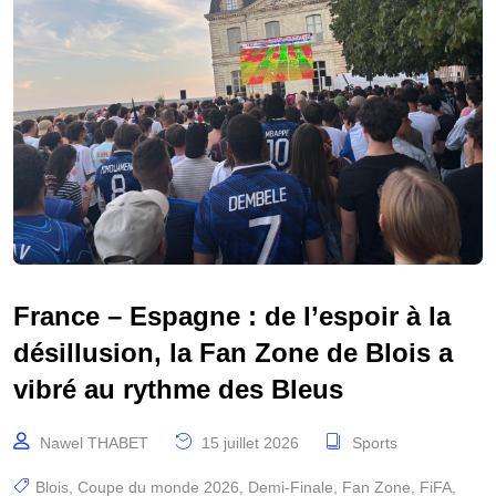
France – Espagne : de l’espoir à la
désillusion, la Fan Zone de Blois a
vibré au rythme des Bleus
Nawel THABET
15 juillet 2026
Sports
Blois
,
Coupe du monde 2026
,
Demi-Finale
,
Fan Zone
,
FiFA
,