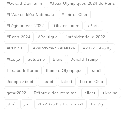
#Gérald Darmanin
#Jeux Olympiques 2024 de Paris
#L'Assemblée Nationale
#Loir-et-Cher
#Législatives 2022
#Olivier Faure
#Paris
#Paris 2024
#Politique
#présidentielle 2022
#RUSSIE
#Volodymyr Zelensky
#رئاسيات 2022
#فرنسا
actualité
Blois
Donald Trump
Elisabeth Borne
flamme Olympique
Israél
Joseph Zimet
Lastet
latest
Loir-et-Cher
qatar2022
Réforme des retraites
slider
ukraine
اوكرانيا
الانتخابات الرئاسية 2022
اخر
أخبار