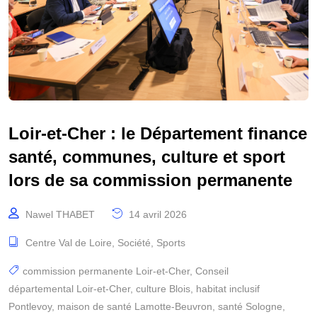
Loir-et-Cher : le Département finance
santé, communes, culture et sport
lors de sa commission permanente
Nawel THABET
14 avril 2026
Centre Val de Loire
,
Société
,
Sports
commission permanente Loir-et-Cher
,
Conseil
départemental Loir-et-Cher
,
culture Blois
,
habitat inclusif
Pontlevoy
,
maison de santé Lamotte-Beuvron
,
santé Sologne
,