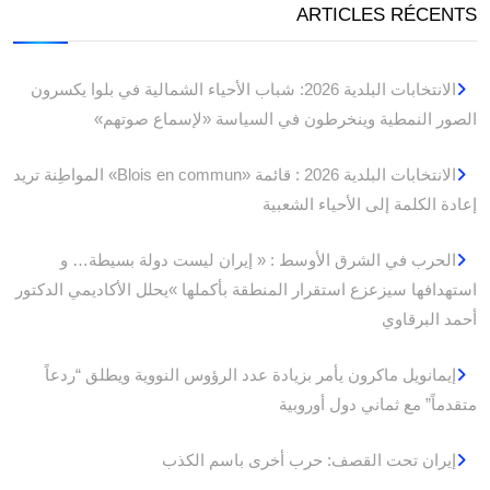
ARTICLES RÉCENTS
الانتخابات البلدية 2026: شباب الأحياء الشمالية في بلوا يكسرون
الصور النمطية وينخرطون في السياسة «لإسماع صوتهم»
الانتخابات البلدية 2026 : قائمة «Blois en commun» المواطِنة تريد
إعادة الكلمة إلى الأحياء الشعبية
الحرب في الشرق الأوسط : « إيران ليست دولة بسيطة… و
استهدافها سيزعزع استقرار المنطقة بأكملها »يحلل الأكاديمي الدكتور
أحمد البرقاوي
إيمانويل ماكرون يأمر بزيادة عدد الرؤوس النووية ويطلق “ردعاً
متقدماً” مع ثماني دول أوروبية
إيران تحت القصف: حرب أخرى باسم الكذب