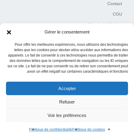
Contact
CGU
Mentions Légales
Gérer le consentement
Plan du site
Pour offrir les meilleures expériences, nous utilisons des technologies
Charte de déontologie
telles que les cookies pour stocker et/ou accéder aux informations des
appareils. Le fait de consentir à ces technologies nous permettra de traiter
des données telles que le comportement de navigation ou les ID uniques
sur ce site. Le fait de ne pas consentir ou de retirer son consentement peut
avoir un effet négatif sur certaines caractéristiques et fonctions.
Accepter
© 2019–2026 Tous droits réservés MediaNaw Plus – siret
84076850100016
Refuser
Toute reproduction est interdite et toute information provenant de ce site
doit contenir la source initiale (URL du site internet ou auteur de
Voir les préférences
l’article)
Politique de confidentialité
Politique de cookies