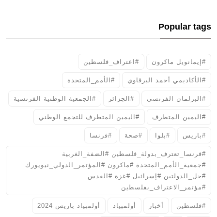
Popular tags
#إيمانويل ماكرون
#اعتراف_فلسطين
#الأكاديمي أحمد البرقاوي
#الأمم_المتحدة
#البرلمان الفرنسي
#الجزائر
#الجمعية الوطنية الفرنسية
#اليمين المتطرف
#اليمين المتطرف للتجمع الوطني
#باريس
#بلوا
#صحة
#فرنسا
#فرنسا_تعترف_بدولة_فلسطين #الضفة_الغربية
#جمعية_الأمم_المتحدة #ماكرون #المؤتمر_الدولي_نيويورك
#حل_الدولتين #إسرائيل #غزة #القدس
#مؤتمر_الاعتراف_بفلسطين
#فلسطين
أخبار
أولمبياد
أولمبياد باريس 2024