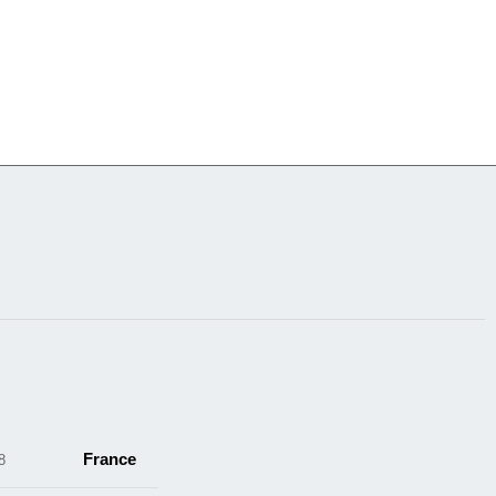
France
cles