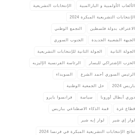
لألعاب الأولمبية و البارالمبية
الإنتخابات التشريعية
لإنتخابات التشريعية المبكرة 2024
لاعتراف بدولة فلسطين
التجمع الوطني
لجبهة الشعبية الجديدة
الجنوب السوري
لجولة الثانية
الجولة الثانية للإنتخابات التشريعية
لحزب الإشتراكي لليسار
الرئاسة الفرنسية الإليزيه
لرئيس السوري أحمد الشرع
السويداء
اريس 2024
حل الجمعية الوطنية
وري أبطال أوروبا
سياسة
فرانسوا بايرو
طاع غزة
قمة الذكاء الاصطناعي بباريس
وار إي شير
لوار إيه شير
تائج الإنتخابات التشريعية المبكرة في فرنسا 2024