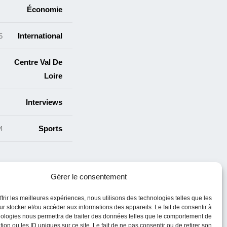
Économie
International
cles
Centre Val De
5
Loire
s
Interviews
Sports
cles
Gérer le consentement
ffrir les meilleures expériences, nous utilisons des technologies telles que les
r stocker et/ou accéder aux informations des appareils. Le fait de consentir à
ologies nous permettra de traiter des données telles que le comportement de
tion ou les ID uniques sur ce site. Le fait de ne pas consentir ou de retirer son