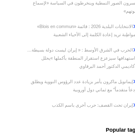
سرون الصور النمطية وينخرطون في السياسة «لإسماع
تهم»
الانتخابات البلدية 2026 : قائمة «Blois en commun»
مواطِنة تريد إعادة الكلمة إلى الأحياء الشعبية
الحرب في الشرق الأوسط : « إيران ليست دولة بسيطة…
استهدافها سيزعزع استقرار المنطقة بأكملها »يحلل
أكاديمي الدكتور أحمد البرقاوي
إيمانويل ماكرون يأمر بزيادة عدد الرؤوس النووية ويطلق
دعاً متقدماً” مع ثماني دول أوروبية
إيران تحت القصف: حرب أخرى باسم الكذب
Popular ta