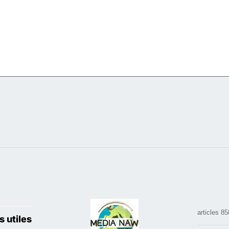
858 arti
s utiles