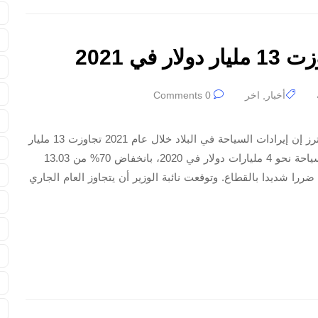
ا
ا
ي 2021
ا
ا
أخبار
,
اخر
0 Comments
ا
قالت نائبة وزير السياحة والآثار في مصر، غادة شلبي، لرويترز إن إيرادات السياحة في البلاد خلال عام 2021 تجاوزت 13 مليار
ا
دولار لتعود إلى مستويات ما قبل الجائحة. كانت إيرادات السياحة نحو 4 مليارات دولار في 2020، بانخفاض 70% من 13.03
ا
بق، وسط جائحة كوفيد-19 التي ألحقت ضررا شديدا بالقطاع. وتوقعت نائبة الوزير أن يتجاوز العام الجاري
ب
د
ق
ل
ن