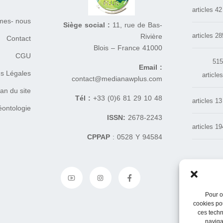
42 articles
es- nous ?
Siège social :
11, rue de Bas-
285 arti
Rivière
Contact
41000 Blois – France
CGU
51
Email :
s Légales
article
contact@medianawplus.com
an du site
Tél :
+33 (0)6 81 29 10 48
13 articles
éontologie
ISSN:
2678-2243
194 arti
CPPAP
: 0528 Y 94584
Pour o
cookies pou
ces techn
naviga