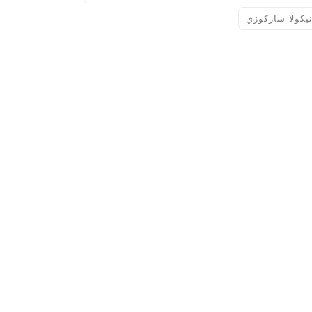
يكولا ساركوزي