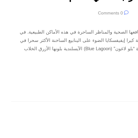
0 Comments
نافعها الصحية والمناظر الساحرة في هذه الأماكن الطبيعية. في
fb) الروسي، تسلط الكاتبة كيرا إيفيفسكايا الضوء على الينابيع الساخنة الأكثر سحرا في
العالم. بلو لاغون تشتهر مياه البحر الجوفية النقية في بحيرة “بلو لاغون” (Blue Lagoon) الآيسلندية بلونها الأزرق الخلاب