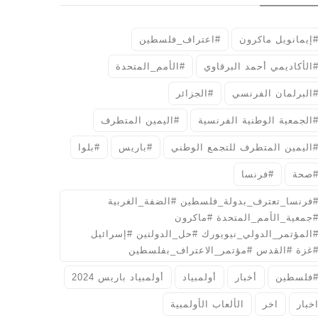
إيمانويل ماكرون
#اعتراف_فلسطين
الأكاديمي أحمد البرقاوي
#الأمم_المتحدة
البرلمان الفرنسي
#الجزائر
الجمعية الوطنية الفرنسية
#اليمين المتطرف
اليمين المتطرف للتجمع الوطني
#باريس
#بلوا
صحة
#فرنسا
فرنسا_تعترف_بدولة_فلسطين #الضفة_الغربية
جمعية_الأمم_المتحدة #ماكرون
المؤتمر_الدولي_نيويورك #حل_الدولتين #إسرائيل
غزة #القدس #مؤتمر_الاعتراف_بفلسطين
فلسطين
أخبار
أولمبياد
أولمبياد باريس 2024
خبار
اخر
الألعاب الأولمبية