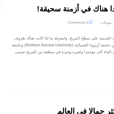
ا هناك في أزمنة سحيقة!
ن
,
منوعات
0 Comments
ات القديمة على سطح المريخ، ولمعرفة ما إذا كانت هناك ظروف
مناخية مناسبة للحياة في الكوكب الأحمر اكتشف العلماء من جامعة أريزونا الشمالية (Northern Arizona University) وجامعة
وبكنز بولاية ميريلاند (Johns Hopkins University) أن الماء كان موجودا ولفترة وجيزة في منطقة من المريخ تسمى
ثر جمالا في العالم