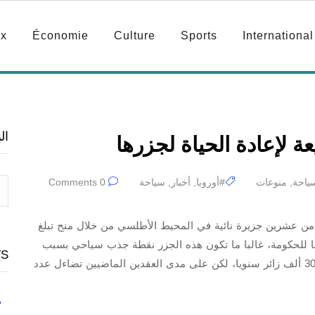
ux
Économie
Culture
Sports
International
ال
ة لإعادة الحياة لجزرها
ياحة
,
منوعات
#أوروبا
,
أخبار
,
سياحة
0 Comments
من عشرين جزيرة نائية في المحيط الأطلسي من خلال منح تبلغ
زر. ووفقا للحكومة، غالبا ما تكون هذه الجزر نقطة جذب سياحي بسبب
TS
مناظرها الطبيعية الوعرة وتاريخها، وهي تستقبل أكثر من 300 ألف زائر سنويا، لكن على مدى العقدين الماضيين تضاءل عدد