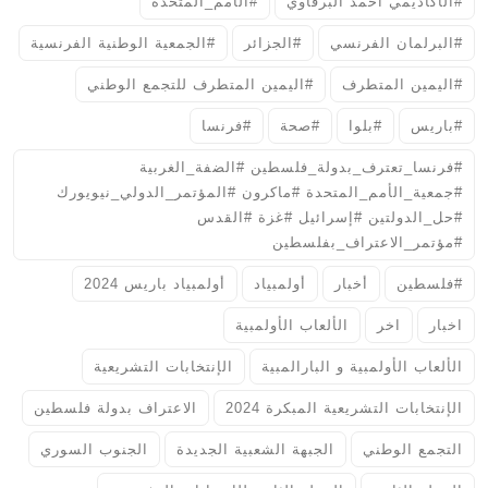
#الأكاديمي أحمد البرقاوي
#الأمم_المتحدة
#البرلمان الفرنسي
#الجزائر
#الجمعية الوطنية الفرنسية
#اليمين المتطرف
#اليمين المتطرف للتجمع الوطني
#باريس
#بلوا
#صحة
#فرنسا
#فرنسا_تعترف_بدولة_فلسطين #الضفة_الغربية
#جمعية_الأمم_المتحدة #ماكرون #المؤتمر_الدولي_نيويورك
#حل_الدولتين #إسرائيل #غزة #القدس
#مؤتمر_الاعتراف_بفلسطين
#فلسطين
أخبار
أولمبياد
أولمبياد باريس 2024
اخبار
اخر
الألعاب الأولمبية
الألعاب الأولمبية و البارالمبية
الإنتخابات التشريعية
الإنتخابات التشريعية المبكرة 2024
الاعتراف بدولة فلسطين
التجمع الوطني
الجبهة الشعبية الجديدة
الجنوب السوري