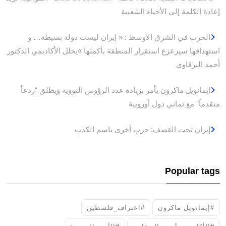
إعادة الكلمة إلى الأحياء الشعبية
الحرب في الشرق الأوسط : « إيران ليست دولة بسيطة… و
استهدافها سيزعزع استقرار المنطقة بأكملها »يحلل الأكاديمي الدكتور
أحمد البرقاوي
إيمانويل ماكرون يأمر بزيادة عدد الرؤوس النووية ويطلق “ردعاً
متقدماً” مع ثماني دول أوروبية
إيران تحت القصف: حرب أخرى باسم الكذب
Popular tags
#إيمانويل ماكرون
#اعتراف_فلسطين