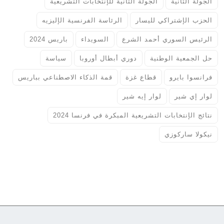
الجولة الثانية
الجولة الثانية للإنتخابات التشريعية
الحزب الإشتراكي لليسار
الرئاسة الفرنسية الإليزيه
الرئيس السوري أحمد الشرع
السويداء
باريس 2024
حل الجمعية الوطنية
دوري أبطال أوروبا
سياسة
فرانسوا بايرو
قطاع غزة
قمة الذكاء الاصطناعي بباريس
لوار إي شير
لوار إيه شير
نتائج الإنتخابات التشريعية المبكرة في فرنسا 2024
نيكولا ساركوزي