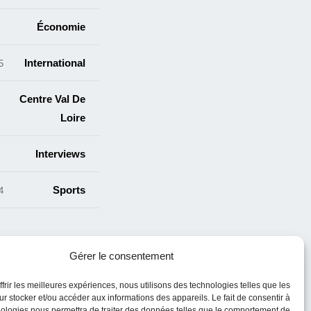
Économie
International
cles
Centre Val De
5
Loire
s
Interviews
Sports
cles
Gérer le consentement
ffrir les meilleures expériences, nous utilisons des technologies telles que les
r stocker et/ou accéder aux informations des appareils. Le fait de consentir à
ologies nous permettra de traiter des données telles que le comportement de