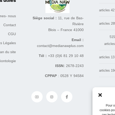
s utiles
42 articles
es- nous ?
Siège social :
11, rue de Bas-
285 arti
Rivière
Contact
41000 Blois – France
CGU
51
Email :
s Légales
article
contact@medianawplus.com
an du site
Tél :
+33 (0)6 81 29 10 48
13 articles
éontologie
ISSN:
2678-2243
194 arti
CPPAP
: 0528 Y 94584
Pour o
cookies pou
ces techn