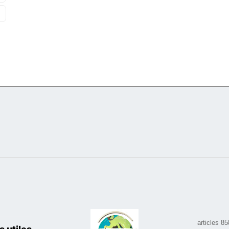
ن
858 arti