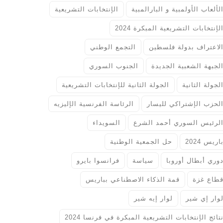
لألعاب الأولمبية و البارالمبية
الإنتخابات التشريعية
لإنتخابات التشريعية المبكرة 2024
لاعتراف بدولة فلسطين
التجمع الوطني
لجبهة الشعبية الجديدة
الجنوب السوري
لجولة الثانية
الجولة الثانية للإنتخابات التشريعية
لحزب الإشتراكي لليسار
الرئاسة الفرنسية الإليزيه
لرئيس السوري أحمد الشرع
السويداء
اريس 2024
حل الجمعية الوطنية
وري أبطال أوروبا
سياسة
فرانسوا بايرو
طاع غزة
قمة الذكاء الاصطناعي بباريس
وار إي شير
لوار إيه شير
تائج الإنتخابات التشريعية المبكرة في فرنسا 2024