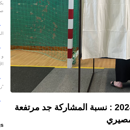
يك
صو
ال
و 
ال
“ر
الإنتخابات التشريعية المبكرة 2024 : نسبة المشاركة جد مرتفعة
 مصيري
gs