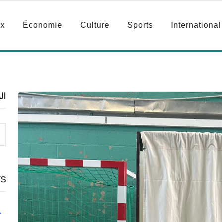
ux
Économie
Culture
Sports
International
ال
TS