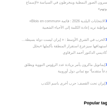
سرون الصور النمطية وينخرطون في السياسة «لإسماع
تهم»
الانتخابات البلدية 2026 : قائمة «Blois en commun»
مواطِنة تريد إعادة الكلمة إلى الأحياء الشعبية
الحرب في الشرق الأوسط : « إيران ليست دولة بسيطة…
استهدافها سيزعزع استقرار المنطقة بأكملها »يحلل
أكاديمي الدكتور أحمد البرقاوي
إيمانويل ماكرون يأمر بزيادة عدد الرؤوس النووية ويطلق
دعاً متقدماً” مع ثماني دول أوروبية
إيران تحت القصف: حرب أخرى باسم الكذب
Popular ta