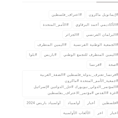
إيمانويل ماكرون
#اعتراف_فلسطين
الأكاديمي أحمد البرقاوي
#الأمم_المتحدة
البرلمان الفرنسي
#الجزائر
الجمعية الوطنية الفرنسية
#اليمين المتطرف
اليمين المتطرف للتجمع الوطني
#باريس
#بلوا
صحة
#فرنسا
فرنسا_تعترف_بدولة_فلسطين #الضفة_الغربية
جمعية_الأمم_المتحدة #ماكرون
المؤتمر_الدولي_نيويورك #حل_الدولتين #إسرائيل
غزة #القدس #مؤتمر_الاعتراف_بفلسطين
فلسطين
أخبار
أولمبياد
أولمبياد باريس 2024
خبار
اخر
الألعاب الأولمبية