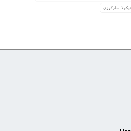
يكولا ساركوزي