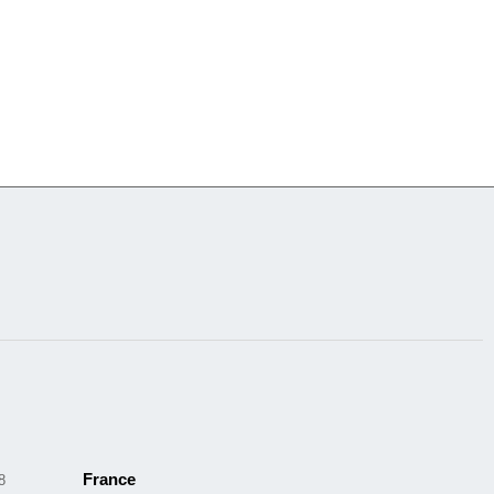
France
cles