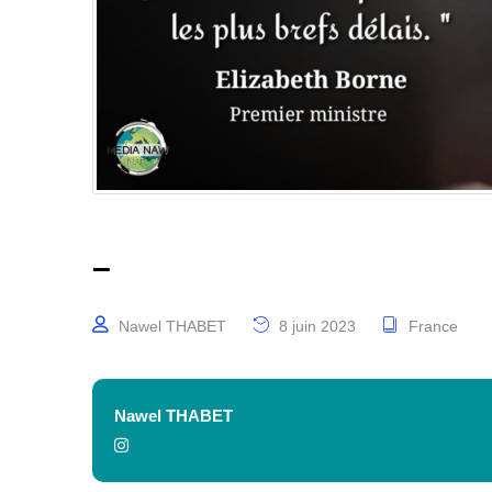
–
Nawel THABET
8 juin 2023
France
Nawel THABET