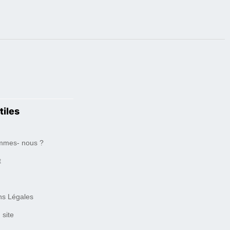
tiles
mmes- nous ?
t
ns Légales
 site