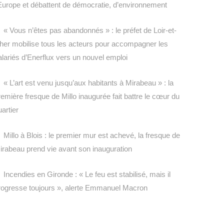
’Europe et débattent de démocratie, d’environnement
« Vous n’êtes pas abandonnés » : le préfet de Loir-et-
her mobilise tous les acteurs pour accompagner les
alariés d’Enerflux vers un nouvel emploi
« L’art est venu jusqu’aux habitants à Mirabeau » : la
remière fresque de Millo inaugurée fait battre le cœur du
uartier
Millo à Blois : le premier mur est achevé, la fresque de
irabeau prend vie avant son inauguration
Incendies en Gironde : « Le feu est stabilisé, mais il
rogresse toujours », alerte Emmanuel Macron