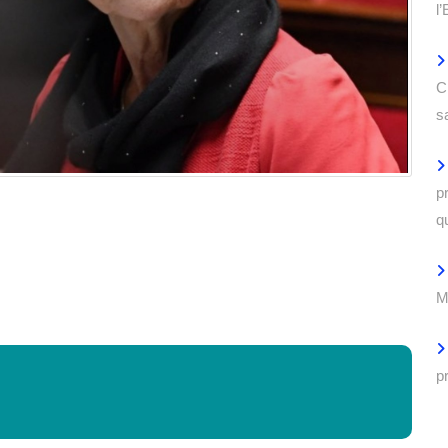
l
C
s
p
q
M
p