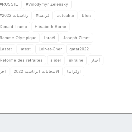
#RUSSIE
#Volodymyr Zelensky
#رئاسيات 2022
#فرنسا
actualité
Blois
Donald Trump
Elisabeth Borne
flamme Olympique
Israél
Joseph Zimet
Lastet
latest
Loir-et-Cher
qatar2022
Réforme des retraites
slider
ukraine
أخبار
اوكرانيا
الانتخابات الرئاسية 2022
اخر