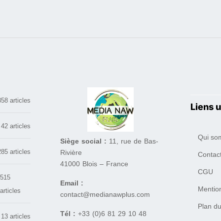
858 articles
Liens u
42 articles
Qui so
Siège social :
11, rue de Bas-
285 articles
Rivière
Contac
41000 Blois – France
CGU
515
Email :
Mentio
articles
contact@medianawplus.com
Plan du
Tél :
+33 (0)6 81 29 10 48
13 articles