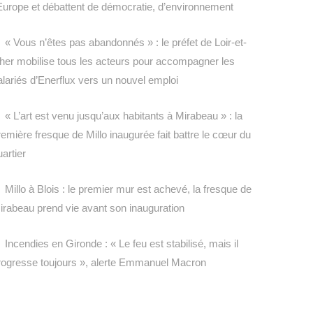
’Europe et débattent de démocratie, d’environnement
« Vous n’êtes pas abandonnés » : le préfet de Loir-et-
her mobilise tous les acteurs pour accompagner les
alariés d’Enerflux vers un nouvel emploi
« L’art est venu jusqu’aux habitants à Mirabeau » : la
remière fresque de Millo inaugurée fait battre le cœur du
uartier
Millo à Blois : le premier mur est achevé, la fresque de
irabeau prend vie avant son inauguration
Incendies en Gironde : « Le feu est stabilisé, mais il
rogresse toujours », alerte Emmanuel Macron