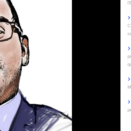
l
C
s
p
q
M
p