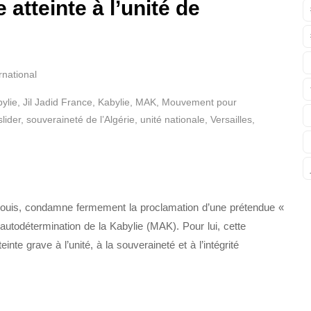
atteinte à l’unité de
rnational
ylie
,
Jil Jadid France
,
Kabylie
,
MAK
,
Mouvement pour
slider
,
souveraineté de l’Algérie
,
unité nationale
,
Versailles
,
r Rouis, condamne fermement la proclamation d’une prétendue «
utodétermination de la Kabylie (MAK). Pour lui, cette
einte grave à l’unité, à la souveraineté et à l’intégrité