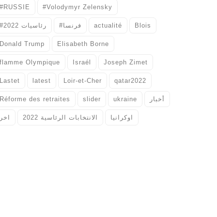
#RUSSIE
#Volodymyr Zelensky
#رئاسيات 2022
#فرنسا
actualité
Blois
Donald Trump
Elisabeth Borne
flamme Olympique
Israél
Joseph Zimet
Lastet
latest
Loir-et-Cher
qatar2022
Réforme des retraites
slider
ukraine
أخبار
اوكرانيا
الانتخابات الرئاسية 2022
اخر