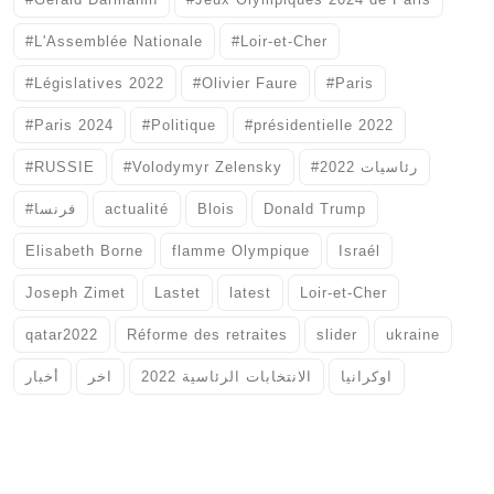
#L'Assemblée Nationale
#Loir-et-Cher
#Législatives 2022
#Olivier Faure
#Paris
#Paris 2024
#Politique
#présidentielle 2022
#RUSSIE
#Volodymyr Zelensky
#رئاسيات 2022
#فرنسا
actualité
Blois
Donald Trump
Elisabeth Borne
flamme Olympique
Israél
Joseph Zimet
Lastet
latest
Loir-et-Cher
qatar2022
Réforme des retraites
slider
ukraine
اوكرانيا
الانتخابات الرئاسية 2022
اخر
أخبار