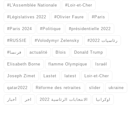
#L'Assemblée Nationale
#Loir-et-Cher
#Législatives 2022
#Olivier Faure
#Paris
#Paris 2024
#Politique
#présidentielle 2022
#RUSSIE
#Volodymyr Zelensky
#رئاسيات 2022
#فرنسا
actualité
Blois
Donald Trump
Elisabeth Borne
flamme Olympique
Israél
Joseph Zimet
Lastet
latest
Loir-et-Cher
qatar2022
Réforme des retraites
slider
ukraine
اوكرانيا
الانتخابات الرئاسية 2022
اخر
أخبار