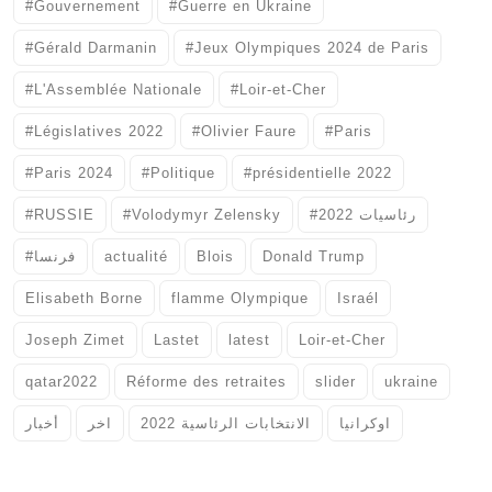
#Gouvernement
#Guerre en Ukraine
#Gérald Darmanin
#Jeux Olympiques 2024 de Paris
#L'Assemblée Nationale
#Loir-et-Cher
#Législatives 2022
#Olivier Faure
#Paris
#Paris 2024
#Politique
#présidentielle 2022
#RUSSIE
#Volodymyr Zelensky
#رئاسيات 2022
#فرنسا
actualité
Blois
Donald Trump
Elisabeth Borne
flamme Olympique
Israél
Joseph Zimet
Lastet
latest
Loir-et-Cher
qatar2022
Réforme des retraites
slider
ukraine
اوكرانيا
الانتخابات الرئاسية 2022
اخر
أخبار