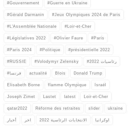
#Gouvernement
#Guerre en Ukraine
#Gérald Darmanin
#Jeux Olympiques 2024 de Paris
#L'Assemblée Nationale
#Loir-et-Cher
#Législatives 2022
#Olivier Faure
#Paris
#Paris 2024
#Politique
#présidentielle 2022
#RUSSIE
#Volodymyr Zelensky
#رئاسيات 2022
#فرنسا
actualité
Blois
Donald Trump
Elisabeth Borne
flamme Olympique
Israél
Joseph Zimet
Lastet
latest
Loir-et-Cher
qatar2022
Réforme des retraites
slider
ukraine
اوكرانيا
الانتخابات الرئاسية 2022
اخر
أخبار