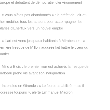
’Europe et débattent de démocratie, d’environnement
« Vous n’êtes pas abandonnés » : le préfet de Loir-et-
her mobilise tous les acteurs pour accompagner les
alariés d’Enerflux vers un nouvel emploi
« L’art est venu jusqu’aux habitants à Mirabeau » : la
remière fresque de Millo inaugurée fait battre le cœur du
uartier
Millo à Blois : le premier mur est achevé, la fresque de
irabeau prend vie avant son inauguration
Incendies en Gironde : « Le feu est stabilisé, mais il
rogresse toujours », alerte Emmanuel Macron