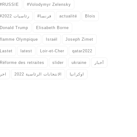
#RUSSIE
#Volodymyr Zelensky
#رئاسيات 2022
#فرنسا
actualité
Blois
Donald Trump
Elisabeth Borne
flamme Olympique
Israél
Joseph Zimet
Lastet
latest
Loir-et-Cher
qatar2022
Réforme des retraites
slider
ukraine
أخبار
اوكرانيا
الانتخابات الرئاسية 2022
اخر