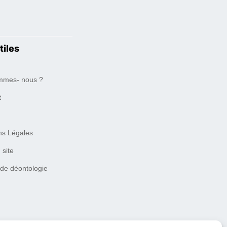
tiles
mmes- nous ?
t
ns Légales
 site
 de déontologie