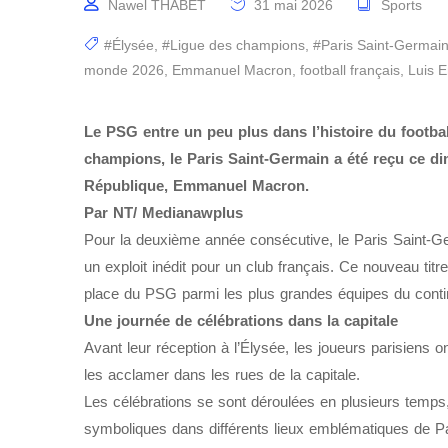
Nawel THABET
31 mai 2026
Sports
#Élysée
,
#Ligue des champions
,
#Paris Saint-Germai
monde 2026
,
Emmanuel Macron
,
football français
,
Luis E
Le PSG entre un peu plus dans l’histoire du footb
champions, le Paris Saint-Germain a été reçu ce dim
République, Emmanuel Macron.
Par NT/ Medianawplus
Pour la deuxième année consécutive, le Paris Saint-Ge
un exploit inédit pour un club français. Ce nouveau tit
place du PSG parmi les plus grandes équipes du conti
Une journée de célébrations dans la capitale
Avant leur réception à l’Élysée, les joueurs parisiens o
les acclamer dans les rues de la capitale.
Les célébrations se sont déroulées en plusieurs temp
symboliques dans différents lieux emblématiques de Pa