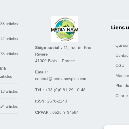
858 articles
Liens u
42 articles
Qui so
Siège social :
11, rue de Bas-
285 articles
Rivière
Contac
41000 Blois – France
CGU
515
Email :
Mentio
articles
contact@medianawplus.com
Plan du
Tél :
+33 (0)6 81 29 10 48
13 articles
Charte
ISSN:
2678-2243
194 articles
CPPAP
: 0528 Y 94584