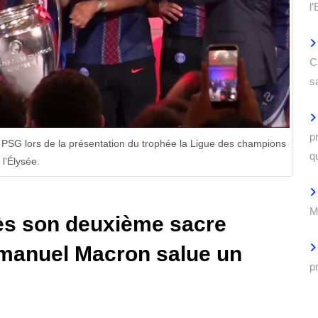
l
C
s
p
PSG lors de la présentation du trophée la Ligue des champions
q
 l’Élysée.
M
rès son deuxième sacre
manuel Macron salue un
p