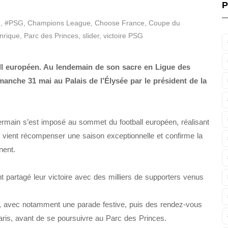
P
n
,
#PSG
,
Champions League
,
Choose France
,
Coupe du
nrique
,
Parc des Princes
,
slider
,
victoire PSG
all européen. Au lendemain de son sacre en Ligue des
anche 31 mai au Palais de l’Élysée par le président de la
rmain s’est imposé au sommet du football européen, réalisant
re vient récompenser une saison exceptionnelle et confirme la
nent.
nt partagé leur victoire avec des milliers de supporters venus
s, avec notamment une parade festive, puis des rendez-vous
ris, avant de se poursuivre au Parc des Princes.