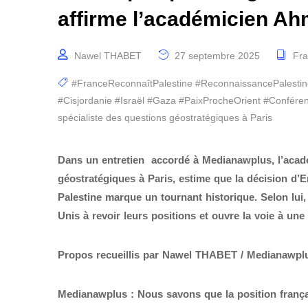
affirme l’académicien A
Nawel THABET
27 septembre 2025
Fr
#FranceReconnaîtPalestine #ReconnaissancePalest
#Cisjordanie #Israël #Gaza #PaixProcheOrient #Confér
spécialiste des questions géostratégiques à Paris
Dans un entretien accordé à Medianawplus, l’acad
géostratégiques à Paris, estime que la décision d’
Palestine marque un tournant historique. Selon lui, 
Unis à revoir leurs positions et ouvre la voie à un
Propos recueillis par Nawel THABET / Medianawp
Medianawplus :
Nous savons que la position frança