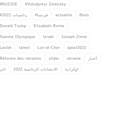
#RUSSIE
#Volodymyr Zelensky
#رئاسيات 2022
#فرنسا
actualité
Blois
Donald Trump
Elisabeth Borne
flamme Olympique
Israél
Joseph Zimet
Lastet
latest
Loir-et-Cher
qatar2022
Réforme des retraites
slider
ukraine
أخبار
اوكرانيا
الانتخابات الرئاسية 2022
اخر