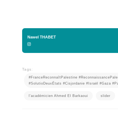
Nawel THABET
Tags:
#FranceReconnaîtPalestine #ReconnaissancePa
#SolutioDeuxÉtats #Cisjordanie #Israël #Gaza #
l’académicien Ahmed El Barkaoui
slider