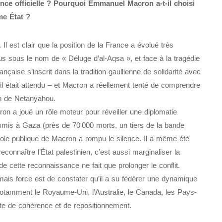
once officielle ? Pourquoi Emmanuel Macron a-t-il choisi
me État ?
. Il est clair que la position de la France a évolué très
 sous le nom de « Déluge d’al-Aqsa », et face à la tragédie
ançaise s’inscrit dans la tradition gaullienne de solidarité avec
 il était attendu – et Macron a réellement tenté de comprendre
ion de Netanyahou.
n a joué un rôle moteur pour réveiller une diplomatie
mis à Gaza (près de 70 000 morts, un tiers de la bande
parole publique de Macron a rompu le silence. Il a même été
onnaître l’État palestinien, c’est aussi marginaliser la
cette reconnaissance ne fait que prolonger le conflit.
mais force est de constater qu’il a su fédérer une dynamique
notamment le Royaume-Uni, l’Australie, le Canada, les Pays-
e de cohérence et de repositionnement.