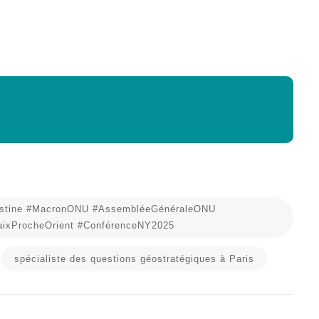
lestine #MacronONU #AssembléeGénéraleONU
PaixProcheOrient #ConférenceNY2025
spécialiste des questions géostratégiques à Paris