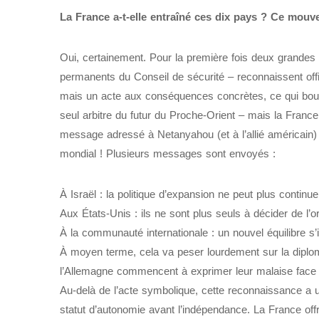
La France a-t-elle entraîné ces dix pays ? Ce mouvem
Oui, certainement. Pour la première fois deux grande
permanents du Conseil de sécurité – reconnaissent offi
mais un acte aux conséquences concrètes, ce qui boulev
seul arbitre du futur du Proche-Orient – mais la France 
message adressé à Netanyahou (et à l’allié américain) e
mondial ! Plusieurs messages sont envoyés :
À Israël : la politique d’expansion ne peut plus continue
Aux États-Unis : ils ne sont plus seuls à décider de l’o
À la communauté internationale : un nouvel équilibre s’i
À moyen terme, cela va peser lourdement sur la diplo
l’Allemagne commencent à exprimer leur malaise face à
Au-delà de l’acte symbolique, cette reconnaissance a un
statut d’autonomie avant l’indépendance. La France off