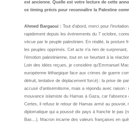
est ancienne. Quelle est votre lecture de cette ann
ce timing précis pour reconnaître la Palestine com
Ahmed Bargaoui :
Tout d’abord, merci pour l’invitation
rapidement depuis les événements du 7 octobre, connus
vécue par le peuple palestinien. En réalité, la posture fr
les peuples opprimés. Cet acte n’a rien de surprenant,
l’émotion palestinienne, tout en se heurtant à la réact
Loin des idées reçues, je considère qu’Emmanuel Macro
européenne léthargique face aux crimes de guerre com
détruit, tentative de déplacement forcé) : la prise de 
accusé d’antisémitisme, mais a répondu avec raison : rec
mouvance islamiste du Hamas à Gaza, car l’absence de 
Certes, il refuse le retour de Hamas armé au pouvoir, 
diplomatique qui a poussé dix pays à franchir le pas (
Bas…). Macron incarne des valeurs françaises en quêt