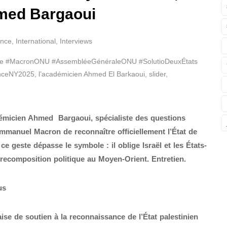
hmed Bargaoui
ance
,
International
,
Interviews
ine #MacronONU #AssembléeGénéraleONU #SolutioDeuxÉtats
enceNY2025
,
l’académicien Ahmed El Barkaoui
,
slider
,
émicien Ahmed Bargaoui, spécialiste des questions
Emmanuel Macron de reconnaître officiellement l’État de
ce geste dépasse le symbole : il oblige Israël et les États-
e recomposition politique au Moyen-Orient. Entretien.
lus
ise de soutien à la reconnaissance de l’État palestinien