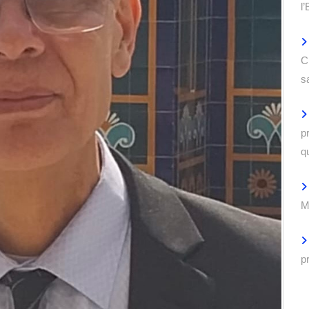
l
C
s
p
q
M
p