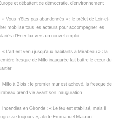
’Europe et débattent de démocratie, d’environnement
« Vous n’êtes pas abandonnés » : le préfet de Loir-et-
her mobilise tous les acteurs pour accompagner les
alariés d’Enerflux vers un nouvel emploi
« L’art est venu jusqu’aux habitants à Mirabeau » : la
remière fresque de Millo inaugurée fait battre le cœur du
uartier
Millo à Blois : le premier mur est achevé, la fresque de
irabeau prend vie avant son inauguration
Incendies en Gironde : « Le feu est stabilisé, mais il
rogresse toujours », alerte Emmanuel Macron