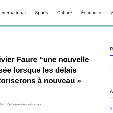
International
Sports
Culture
Économie
V
R
ivier Faure “une nouvelle
ée lorsque les délais
utoriserons à nouveau »
A
ist
,
Réforme des retraites