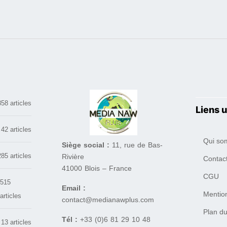
858 articles
Liens u
42 articles
Qui so
Siège social :
11, rue de Bas-
285 articles
Rivière
Contac
41000 Blois – France
CGU
515
Email :
Mentio
articles
contact@medianawplus.com
Plan du
Tél :
+33 (0)6 81 29 10 48
13 articles