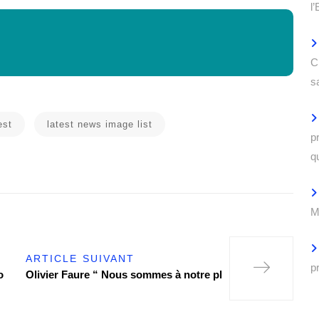
l
C
s
est
latest news image list
p
q
M
ARTICLE SUIVANT
p
o
Olivier Faure “ Nous sommes à notre pl