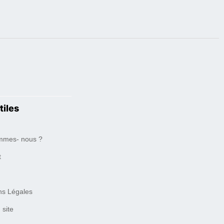
tiles
mmes- nous ?
t
ns Légales
 site