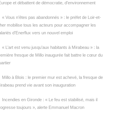
’Europe et débattent de démocratie, d’environnement
« Vous n’êtes pas abandonnés » : le préfet de Loir-et-
her mobilise tous les acteurs pour accompagner les
alariés d’Enerflux vers un nouvel emploi
« L’art est venu jusqu’aux habitants à Mirabeau » : la
remière fresque de Millo inaugurée fait battre le cœur du
uartier
Millo à Blois : le premier mur est achevé, la fresque de
irabeau prend vie avant son inauguration
Incendies en Gironde : « Le feu est stabilisé, mais il
rogresse toujours », alerte Emmanuel Macron