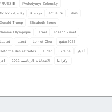
#RUSSIE
#Volodymyr Zelensky
#رئاسيات 2022
#فرنسا
actualité
Blois
Donald Trump
Elisabeth Borne
flamme Olympique
Israél
Joseph Zimet
Lastet
latest
Loir-et-Cher
qatar2022
Réforme des retraites
slider
ukraine
أخبار
اوكرانيا
الانتخابات الرئاسية 2022
اخر