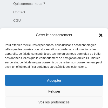
Qui sommes- nous ?
Contact
CGU
Mentions Légales
Gérer le consentement
Plan du site
Pour offrir les meilleures expériences, nous utilisons des technologies
Charte de déontologie
telles que les cookies pour stocker et/ou accéder aux informations des
appareils. Le fait de consentir à ces technologies nous permettra de traiter
des données telles que le comportement de navigation ou les ID uniques
sur ce site. Le fait de ne pas consentir ou de retirer son consentement peut
avoir un effet négatif sur certaines caractéristiques et fonctions.
Accepter
© 2019–2026 Tous droits réservés MediaNaw Plus – siret
84076850100016
Refuser
Toute reproduction est interdite et toute information provenant de ce site
doit contenir la source initiale (URL du site internet ou auteur de
Voir les préférences
l’article)