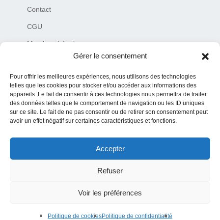
Contact
CGU
Mentions Légales
Gérer le consentement
Plan du site
Pour offrir les meilleures expériences, nous utilisons des technologies
Charte de déontologie
telles que les cookies pour stocker et/ou accéder aux informations des
appareils. Le fait de consentir à ces technologies nous permettra de traiter
des données telles que le comportement de navigation ou les ID uniques
sur ce site. Le fait de ne pas consentir ou de retirer son consentement peut
avoir un effet négatif sur certaines caractéristiques et fonctions.
Accepter
© 2019–2026 Tous droits réservés MediaNaw Plus – siret
84076850100016
Refuser
Toute reproduction est interdite et toute information provenant de ce site
doit contenir la source initiale (URL du site internet ou auteur de
Voir les préférences
l’article)
Politique de cookies
Politique de confidentialité