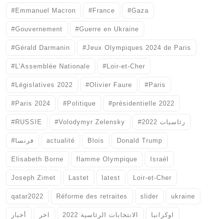
#Emmanuel Macron
#France
#Gaza
#Gouvernement
#Guerre en Ukraine
#Gérald Darmanin
#Jeux Olympiques 2024 de Paris
#L'Assemblée Nationale
#Loir-et-Cher
#Législatives 2022
#Olivier Faure
#Paris
#Paris 2024
#Politique
#présidentielle 2022
#RUSSIE
#Volodymyr Zelensky
#رئاسيات 2022
#فرنسا
actualité
Blois
Donald Trump
Elisabeth Borne
flamme Olympique
Israél
Joseph Zimet
Lastet
latest
Loir-et-Cher
qatar2022
Réforme des retraites
slider
ukraine
اوكرانيا
الانتخابات الرئاسية 2022
اخر
أخبار