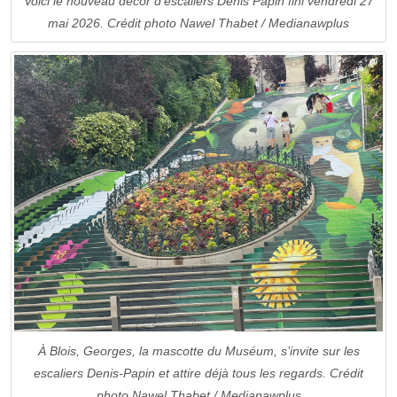
Voici le nouveau décor d’escaliers Denis Papin fini vendredi 27
mai 2026. Crédit photo Nawel Thabet / Medianawplus
À Blois, Georges, la mascotte du Muséum, s’invite sur les
escaliers Denis-Papin et attire déjà tous les regards. Crédit
photo Nawel Thabet / Medianawplus