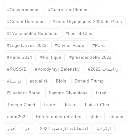
#Gouvernement
#Guerre en Ukraine
#Gérald Darmanin
#Jeux Olympiques 2024 de Paris
#L'Assemblée Nationale
#Loir-et-Cher
#Législatives 2022
#Olivier Faure
#Paris
#Paris 2024
#Politique
#présidentielle 2022
#RUSSIE
#Volodymyr Zelensky
#رئاسيات 2022
#فرنسا
actualité
Blois
Donald Trump
Elisabeth Borne
flamme Olympique
Israél
Joseph Zimet
Lastet
latest
Loir-et-Cher
qatar2022
Réforme des retraites
slider
ukraine
اوكرانيا
الانتخابات الرئاسية 2022
اخر
أخبار