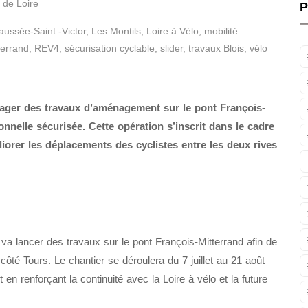
 de Loire
P
ussée-Saint -Victor
,
Les Montils
,
Loire à Vélo
,
mobilité
terrand
,
REV4
,
sécurisation cyclable
,
slider
,
travaux Blois
,
vélo
engager des travaux d’aménagement sur le pont François-
ionnelle sécurisée. Cette opération s’inscrit dans le cadre
liorer les déplacements des cyclistes entre les deux rives
 va lancer des travaux sur le pont François-Mitterrand afin de
 côté Tours. Le chantier se déroulera du 7 juillet au 21 août
 en renforçant la continuité avec la Loire à vélo et la future