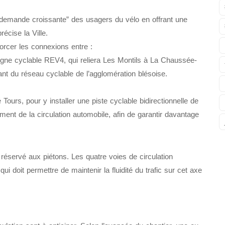
 demande croissante” des usagers du vélo en offrant une
écise la Ville.
forcer les connexions entre :
e ligne cyclable REV4, qui reliera Les Montils à La Chaussée-
tant du réseau cyclable de l’agglomération blésoise.
é Tours, pour y installer une piste cyclable bidirectionnelle de
ent de la circulation automobile, afin de garantir davantage
ra réservé aux piétons. Les quatre voies de circulation
i doit permettre de maintenir la fluidité du trafic sur cet axe