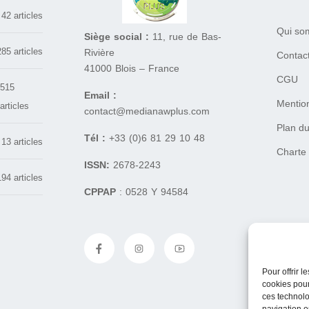
42 articles
Qui so
Siège social :
11, rue de Bas-
285 articles
Rivière
Contac
41000 Blois – France
CGU
515
Email :
Mentio
articles
contact@medianawplus.com
Plan du
Tél :
+33 (0)6 81 29 10 48
13 articles
Charte
ISSN:
2678-2243
194 articles
CPPAP
: 0528 Y 94584
Pour offrir 
cookies pour
ces technolo