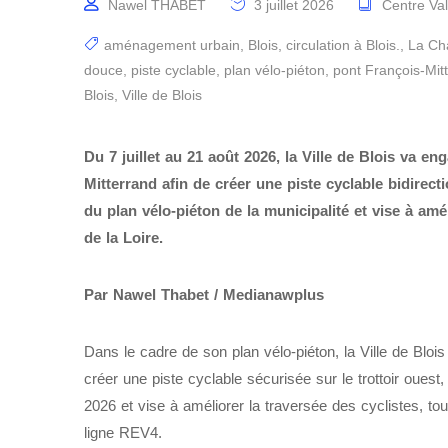
Nawel THABET
3 juillet 2026
Centre Val
aménagement urbain
,
Blois
,
circulation à Blois.
,
La Cha
douce
,
piste cyclable
,
plan vélo-piéton
,
pont François-Mit
Blois
,
Ville de Blois
Du 7 juillet au 21 août 2026, la Ville de Blois va 
Mitterrand afin de créer une piste cyclable bidirect
du plan vélo-piéton de la municipalité et vise à amé
de la Loire.
Par Nawel Thabet / Medianawplus
Dans le cadre de son plan vélo-piéton, la Ville de Blois
créer une piste cyclable sécurisée sur le trottoir ouest,
2026 et vise à améliorer la traversée des cyclistes, tout
ligne REV4.