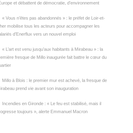
’Europe et débattent de démocratie, d’environnement
« Vous n’êtes pas abandonnés » : le préfet de Loir-et-
her mobilise tous les acteurs pour accompagner les
alariés d’Enerflux vers un nouvel emploi
« L’art est venu jusqu’aux habitants à Mirabeau » : la
remière fresque de Millo inaugurée fait battre le cœur du
uartier
Millo à Blois : le premier mur est achevé, la fresque de
irabeau prend vie avant son inauguration
Incendies en Gironde : « Le feu est stabilisé, mais il
rogresse toujours », alerte Emmanuel Macron