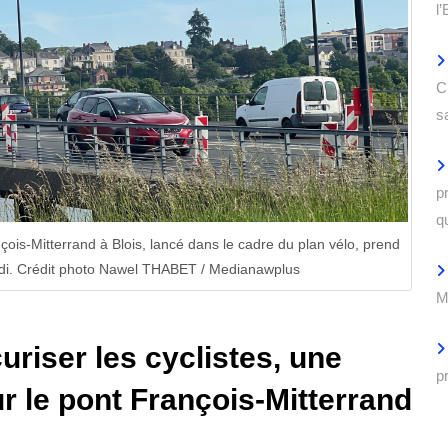
l
C
s
p
q
nçois-Mitterrand à Blois, lancé dans le cadre du plan vélo, prend
midi. Crédit photo Nawel THABET / Medianawplus
M
uriser les cyclistes, une
p
ur le pont François-Mitterrand