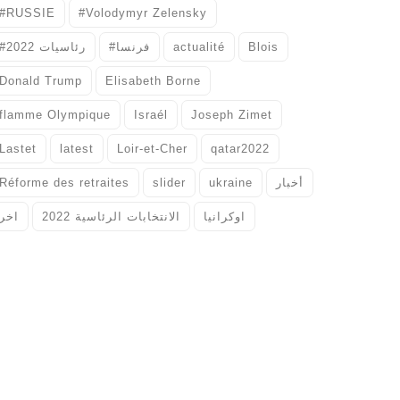
#RUSSIE
#Volodymyr Zelensky
#رئاسيات 2022
#فرنسا
actualité
Blois
Donald Trump
Elisabeth Borne
flamme Olympique
Israél
Joseph Zimet
Lastet
latest
Loir-et-Cher
qatar2022
Réforme des retraites
slider
ukraine
أخبار
اوكرانيا
الانتخابات الرئاسية 2022
اخر