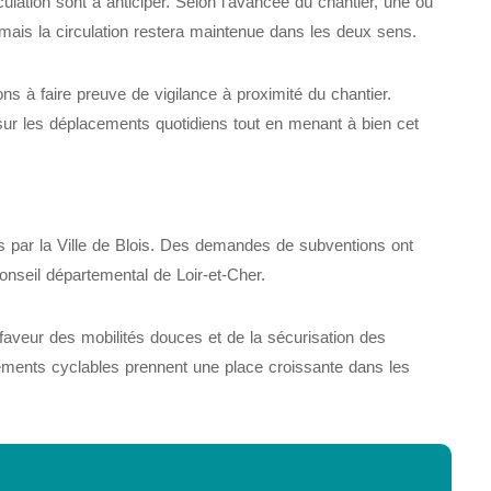
ulation sont à anticiper. Selon l’avancée du chantier, une ou
mais la circulation restera maintenue dans les deux sens.
tons à faire preuve de vigilance à proximité du chantier.
 sur les déplacements quotidiens tout en menant à bien cet
és par la Ville de Blois. Des demandes de subventions ont
nseil départemental de Loir-et-Cher.
n faveur des mobilités douces et de la sécurisation des
ments cyclables prennent une place croissante dans les