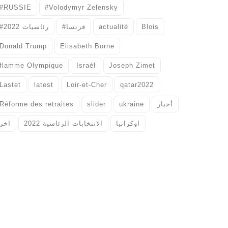
#RUSSIE
#Volodymyr Zelensky
#رئاسيات 2022
#فرنسا
actualité
Blois
Donald Trump
Elisabeth Borne
flamme Olympique
Israél
Joseph Zimet
Lastet
latest
Loir-et-Cher
qatar2022
Réforme des retraites
slider
ukraine
أخبار
اوكرانيا
الانتخابات الرئاسية 2022
اخر