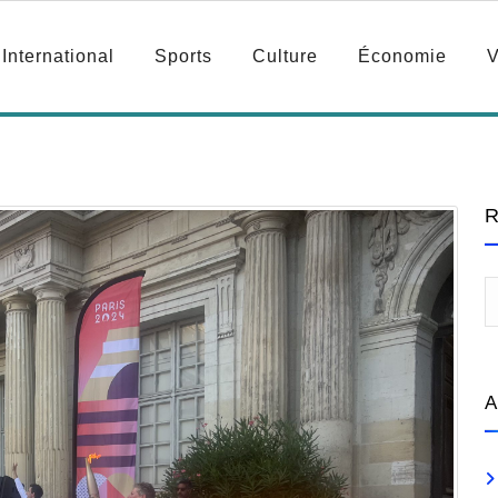
International
Sports
Culture
Économie
V
R
A