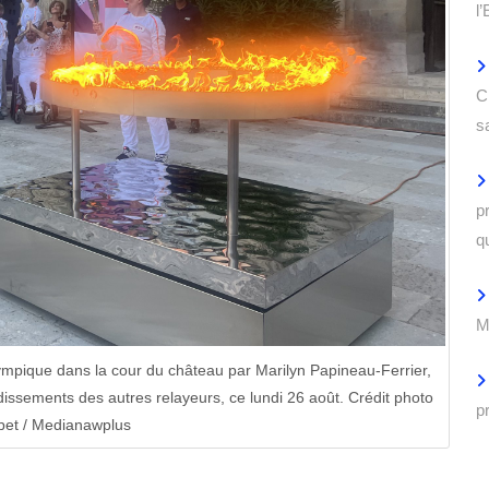
l
C
s
p
q
M
ympique dans la cour du château par Marilyn Papineau-Ferrier,
udissements des autres relayeurs, ce lundi 26 août. Crédit photo
p
et / Medianawplus