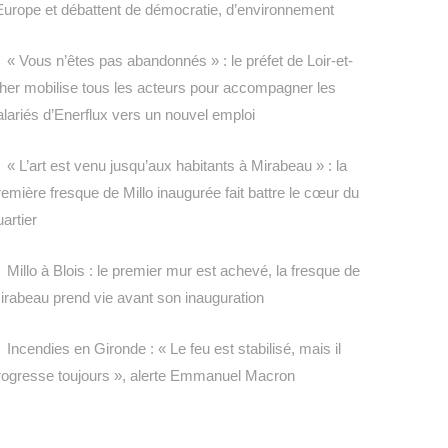
’Europe et débattent de démocratie, d’environnement
« Vous n’êtes pas abandonnés » : le préfet de Loir-et-
her mobilise tous les acteurs pour accompagner les
alariés d’Enerflux vers un nouvel emploi
« L’art est venu jusqu’aux habitants à Mirabeau » : la
remière fresque de Millo inaugurée fait battre le cœur du
uartier
Millo à Blois : le premier mur est achevé, la fresque de
irabeau prend vie avant son inauguration
Incendies en Gironde : « Le feu est stabilisé, mais il
rogresse toujours », alerte Emmanuel Macron