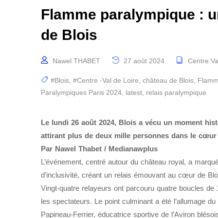
Flamme paralympique : u
de Blois
Nawel THABET
27 août 2024
Centre Va
#Blois
,
#Centre -Val de Loire
,
château de Blois
,
Flamm
Paralympiques Paris 2024
,
latest
,
relais paralympique
Le lundi 26 août 2024, Blois a vécu un moment his
attirant plus de deux mille personnes dans le cœur d
Par Nawel Thabet / Medianawplus
L’événement, centré autour du château royal, a marqu
d’inclusivité, créant un relais émouvant au cœur de Blo
Vingt-quatre relayeurs ont parcouru quatre boucles de 
les spectateurs. Le point culminant a été l’allumage 
Papineau-Ferrier, éducatrice sportive de l’Aviron bléso