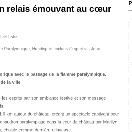
P
n relais émouvant au cœur
l de Loire
e Paralympique
,
Handisport
,
inclusivité sportive
,
Jeux
torique avec le passage de la flamme paralympique,
e la ville.
é les esprits par son ambiance festive et son message
is.
1,6 km autour du château, créant un spectacle captivant pour
du chaudron paralympique dans la cour du château par Marilyn
is, choisie comme dernière relayeuse.