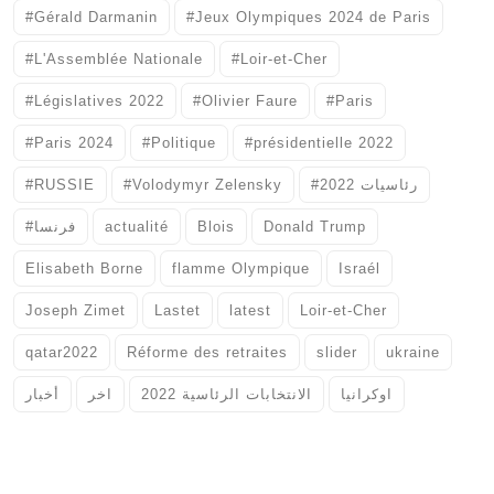
#Gérald Darmanin
#Jeux Olympiques 2024 de Paris
#L'Assemblée Nationale
#Loir-et-Cher
#Législatives 2022
#Olivier Faure
#Paris
#Paris 2024
#Politique
#présidentielle 2022
#RUSSIE
#Volodymyr Zelensky
#رئاسيات 2022
#فرنسا
actualité
Blois
Donald Trump
Elisabeth Borne
flamme Olympique
Israél
Joseph Zimet
Lastet
latest
Loir-et-Cher
qatar2022
Réforme des retraites
slider
ukraine
اوكرانيا
الانتخابات الرئاسية 2022
اخر
أخبار