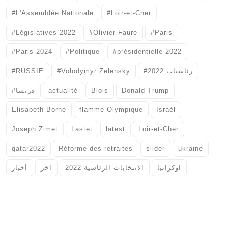
#L'Assemblée Nationale
#Loir-et-Cher
#Législatives 2022
#Olivier Faure
#Paris
#Paris 2024
#Politique
#présidentielle 2022
#RUSSIE
#Volodymyr Zelensky
#رئاسيات 2022
#فرنسا
actualité
Blois
Donald Trump
Elisabeth Borne
flamme Olympique
Israél
Joseph Zimet
Lastet
latest
Loir-et-Cher
qatar2022
Réforme des retraites
slider
ukraine
اوكرانيا
الانتخابات الرئاسية 2022
اخر
أخبار