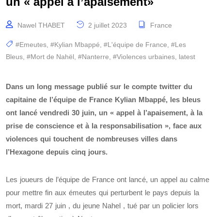
un « appel à l’apaisement»
Nawel THABET
2 juillet 2023
France
#Emeutes
,
#Kylian Mbappé
,
#L'équipe de France
,
#Les
Bleus
,
#Mort de Nahël
,
#Nanterre
,
#Violences urbaines
,
latest
Dans un long message publié sur le compte twitter du
capitaine de l’équipe de France Kylian Mbappé, les bleus
ont lancé vendredi 30 juin, un « appel à l’apaisement, à la
prise de conscience et à la responsabilisation », face aux
violences qui touchent de nombreuses villes dans
l’Hexagone depuis cinq jours.
Les joueurs de l’équipe de France ont lancé, un appel au calme
pour mettre fin aux émeutes qui perturbent le pays depuis la
mort, mardi 27 juin , du jeune Nahel , tué par un policier lors