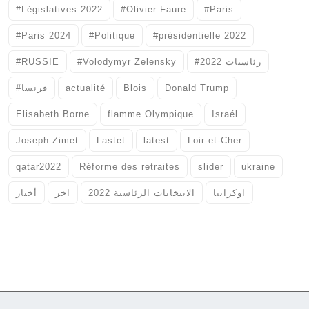
#Législatives 2022
#Olivier Faure
#Paris
#Paris 2024
#Politique
#présidentielle 2022
#RUSSIE
#Volodymyr Zelensky
#رئاسيات 2022
#فرنسا
actualité
Blois
Donald Trump
Elisabeth Borne
flamme Olympique
Israél
Joseph Zimet
Lastet
latest
Loir-et-Cher
qatar2022
Réforme des retraites
slider
ukraine
اوكرانيا
الانتخابات الرئاسية 2022
اخر
أخبار