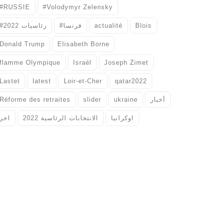
#RUSSIE
#Volodymyr Zelensky
#رئاسيات 2022
#فرنسا
actualité
Blois
Donald Trump
Elisabeth Borne
flamme Olympique
Israél
Joseph Zimet
Lastet
latest
Loir-et-Cher
qatar2022
Réforme des retraites
slider
ukraine
أخبار
اوكرانيا
الانتخابات الرئاسية 2022
اخر