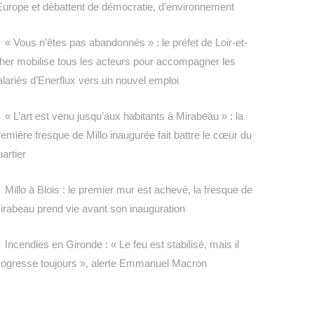
’Europe et débattent de démocratie, d’environnement
« Vous n’êtes pas abandonnés » : le préfet de Loir-et-
her mobilise tous les acteurs pour accompagner les
alariés d’Enerflux vers un nouvel emploi
« L’art est venu jusqu’aux habitants à Mirabeau » : la
remière fresque de Millo inaugurée fait battre le cœur du
uartier
Millo à Blois : le premier mur est achevé, la fresque de
irabeau prend vie avant son inauguration
Incendies en Gironde : « Le feu est stabilisé, mais il
rogresse toujours », alerte Emmanuel Macron