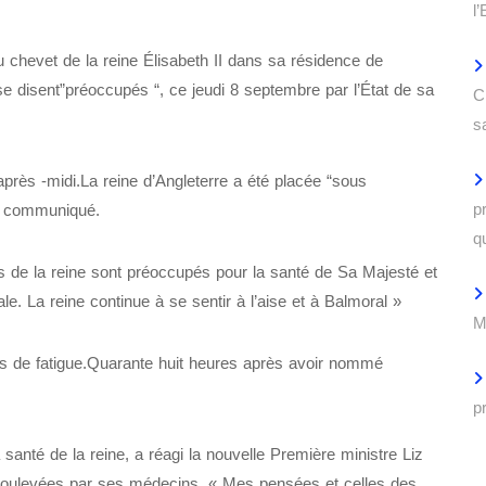
l
au chevet de la reine Élisabeth II dans sa résidence de
 disent”préoccupés “, ce jeudi 8 septembre par l’État de sa
C
s
après -midi.La reine d’Angleterre a été placée “sous
p
ef communiqué.
q
s de la reine sont préoccupés pour la santé de Sa Majesté et
. La reine continue à se sentir à l’aise et à Balmoral »
M
es de fatigue.Quarante huit heures après avoir nommé
p
santé de la reine, a réagi la nouvelle Première ministre Liz
 soulevées par ses médecins. « Mes pensées et celles des