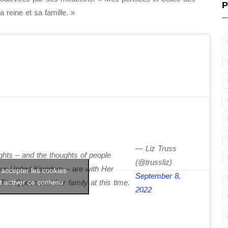
P
reine et sa famille. »
— Liz Truss
hts – and the thoughts of people
(@trussliz)
ur United Kingdom – are with Her
 accepter les cookies
September 8,
t activer ce contenu
The Queen and her family at this time.
2022