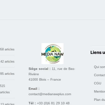
858 articles
Liens u
42 articles
Qui so
Siège social :
11, rue de Bas-
285 articles
Rivière
Contac
41000 Blois – France
CGU
515
Email :
Mentio
articles
contact@medianawplus.com
Plan du
Tél :
+33 (0)6 81 29 10 48
13 articles