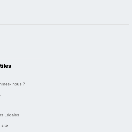
tiles
mmes- nous ?
t
ns Légales
 site