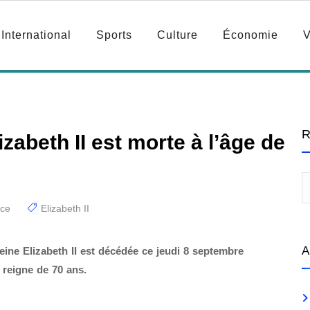
International
Sports
Culture
Économie
V
R
zabeth II est morte à l’âge de
ce
Elizabeth II
A
reine Elizabeth II est décédée ce jeudi 8 septembre
 reigne de 70 ans.