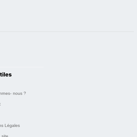
tiles
mmes- nous ?
t
ns Légales
 site