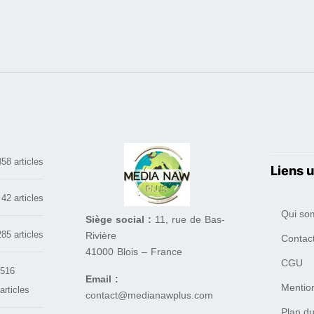
858 articles
Liens u
42 articles
Qui so
Siège social :
11, rue de Bas-
285 articles
Rivière
Contac
41000 Blois – France
CGU
516
Email :
Mentio
articles
contact@medianawplus.com
Plan du