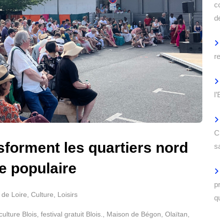
c
d
r
l
C
nsforment les quartiers nord
s
e populaire
p
 de Loire
,
Culture
,
Loisirs
q
culture Blois
,
festival gratuit Blois.
,
Maison de Bégon
,
Olaïtan
,