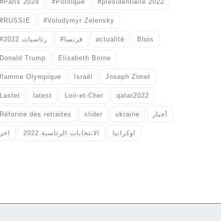
#Paris 2024
#Politique
#présidentielle 2022
#RUSSIE
#Volodymyr Zelensky
#رئاسيات 2022
#فرنسا
actualité
Blois
Donald Trump
Elisabeth Borne
flamme Olympique
Israél
Joseph Zimet
Lastet
latest
Loir-et-Cher
qatar2022
Réforme des retraites
slider
ukraine
أخبار
اوكرانيا
الانتخابات الرئاسية 2022
اخر