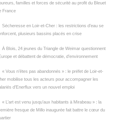
oureurs, familles et forces de sécurité au profit du Bleuet
e France
Sécheresse en Loir-et-Cher : les restrictions d’eau se
enforcent, plusieurs bassins placés en crise
À Blois, 24 jeunes du Triangle de Weimar questionnent
’Europe et débattent de démocratie, d’environnement
« Vous n’êtes pas abandonnés » : le préfet de Loir-et-
her mobilise tous les acteurs pour accompagner les
alariés d’Enerflux vers un nouvel emploi
« L’art est venu jusqu’aux habitants à Mirabeau » : la
remière fresque de Millo inaugurée fait battre le cœur du
uartier