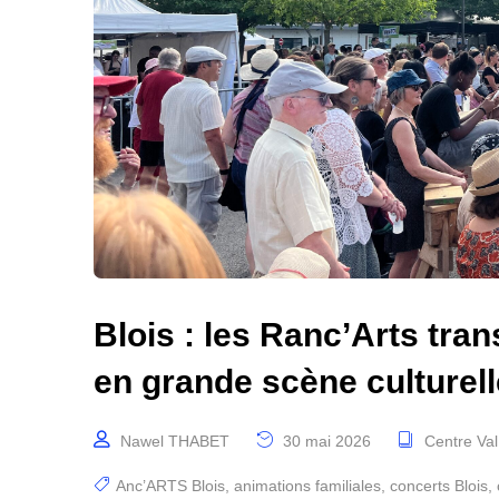
Blois : les Ranc’Arts tra
en grande scène culturell
Nawel THABET
30 mai 2026
Centre Val
Anc’ARTS Blois
,
animations familiales
,
concerts Blois
,