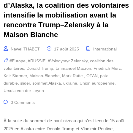
d’Alaska, la coalition des volontaires
intensifie la mobilisation avant la
rencontre Trump–Zelensky à la
Maison Blanche
Nawel THABET
17 août 2025
International
#Europe
,
#RUSSIE
,
#Volodymyr Zelensky
,
coalition des
volontaires
,
Donald Trump
,
Emmanuel Macron
,
Friedrich Merz
,
Keir Starmer
,
Maison-Blanche
,
Mark Rutte.
,
OTAN
,
paix
durable
,
slider
,
sommet Alaska
,
ukraine
,
Union européenne
,
Ursula von der Leyen
0 Comments
À la suite du sommet de haut niveau qui s’est tenu le 15 août
2025 en Alaska entre Donald Trump et Vladimir Poutine,