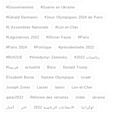
#Gouvernement
#Guerre en Ukraine
#Gérald Darmanin
#Jeux Olympiques 2024 de Paris
#L'Assemblée Nationale
#Loir-et-Cher
#Législatives 2022
#Olivier Faure
#Paris
#Paris 2024
#Politique
#présidentielle 2022
#RUSSIE
#Volodymyr Zelensky
#رئاسيات 2022
#فرنسا
actualité
Blois
Donald Trump
Elisabeth Borne
flamme Olympique
Israél
Joseph Zimet
Lastet
latest
Loir-et-Cher
qatar2022
Réforme des retraites
slider
ukraine
اوكرانيا
الانتخابات الرئاسية 2022
اخر
أخبار