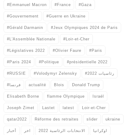
#Emmanuel Macron
#France
#Gaza
#Gouvernement
#Guerre en Ukraine
#Gérald Darmanin
#Jeux Olympiques 2024 de Paris
#L'Assemblée Nationale
#Loir-et-Cher
#Législatives 2022
#Olivier Faure
#Paris
#Paris 2024
#Politique
#présidentielle 2022
#RUSSIE
#Volodymyr Zelensky
#رئاسيات 2022
#فرنسا
actualité
Blois
Donald Trump
Elisabeth Borne
flamme Olympique
Israél
Joseph Zimet
Lastet
latest
Loir-et-Cher
qatar2022
Réforme des retraites
slider
ukraine
اوكرانيا
الانتخابات الرئاسية 2022
اخر
أخبار