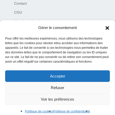
Contact
CGU
Mentions Légales
Gérer le consentement
Plan du site
Pour offrir les meilleures expériences, nous utilisons des technologies
Charte de déontologie
telles que les cookies pour stocker et/ou accéder aux informations des
appareils. Le fait de consentir à ces technologies nous permettra de traiter
des données telles que le comportement de navigation ou les ID uniques
sur ce site. Le fait de ne pas consentir ou de retirer son consentement peut
avoir un effet négatif sur certaines caractéristiques et fonctions.
Accepter
© 2019–2026 Tous droits réservés MediaNaw Plus – siret
84076850100016
Refuser
Toute reproduction est interdite et toute information provenant de ce site
doit contenir la source initiale (URL du site internet ou auteur de
Voir les préférences
l’article)
Politique de cookies
Politique de confidentialité