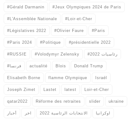
#Gérald Darmanin
#Jeux Olympiques 2024 de Paris
#L'Assemblée Nationale
#Loir-et-Cher
#Législatives 2022
#Olivier Faure
#Paris
#Paris 2024
#Politique
#présidentielle 2022
#RUSSIE
#Volodymyr Zelensky
#رئاسيات 2022
#فرنسا
actualité
Blois
Donald Trump
Elisabeth Borne
flamme Olympique
Israél
Joseph Zimet
Lastet
latest
Loir-et-Cher
qatar2022
Réforme des retraites
slider
ukraine
اوكرانيا
الانتخابات الرئاسية 2022
اخر
أخبار