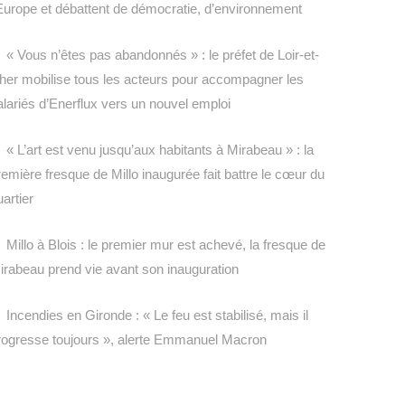
’Europe et débattent de démocratie, d’environnement
« Vous n’êtes pas abandonnés » : le préfet de Loir-et-
her mobilise tous les acteurs pour accompagner les
alariés d’Enerflux vers un nouvel emploi
« L’art est venu jusqu’aux habitants à Mirabeau » : la
remière fresque de Millo inaugurée fait battre le cœur du
uartier
Millo à Blois : le premier mur est achevé, la fresque de
irabeau prend vie avant son inauguration
Incendies en Gironde : « Le feu est stabilisé, mais il
rogresse toujours », alerte Emmanuel Macron