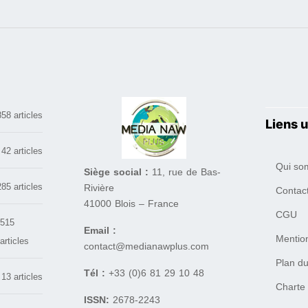
858 articles
Liens u
42 articles
Qui so
Siège social :
11, rue de Bas-
285 articles
Rivière
Contac
41000 Blois – France
CGU
515
Email :
Mentio
articles
contact@medianawplus.com
Plan du
Tél :
+33 (0)6 81 29 10 48
13 articles
Charte
ISSN:
2678-2243