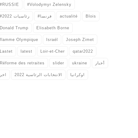
#RUSSIE
#Volodymyr Zelensky
#رئاسيات 2022
#فرنسا
actualité
Blois
Donald Trump
Elisabeth Borne
flamme Olympique
Israél
Joseph Zimet
Lastet
latest
Loir-et-Cher
qatar2022
Réforme des retraites
slider
ukraine
أخبار
اوكرانيا
الانتخابات الرئاسية 2022
اخر