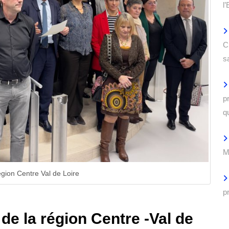
l
C
s
p
q
M
égion Centre Val de Loire
p
 de la région Centre -Val de