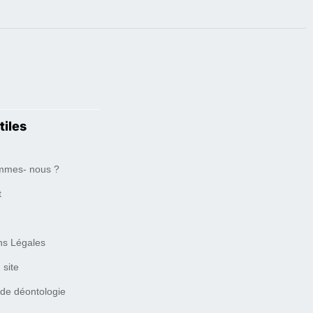
tiles
mmes- nous ?
t
ns Légales
 site
 de déontologie