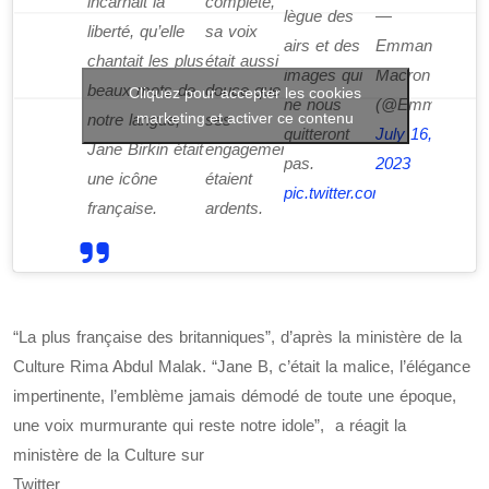
incarnait la
complète,
lègue des
—
liberté, qu’elle
sa voix
airs et des
Emmanuel
chantait les plus
était aussi
images qui
Macron
beaux mots de
douce que
Cliquez pour accepter les cookies
ne nous
(@EmmanuelMa
marketing et activer ce contenu
notre langue,
ses
quitteront
July 16,
Jane Birkin était
engagements
pas.
2023
une icône
étaient
pic.twitter.com/Ad27ngF54R
française.
ardents.
“La plus française des britanniques”, d’après la ministère de la
Culture Rima Abdul Malak. “Jane B, c’était la malice, l’élégance
impertinente, l’emblème jamais démodé de toute une époque,
une voix murmurante qui reste notre idole”, a réagit la
ministère de la Culture sur
Twitter