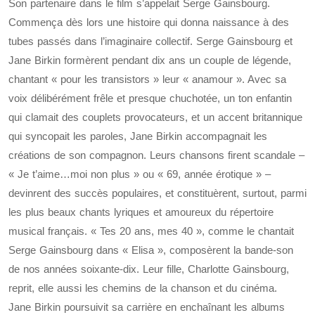
Son partenaire dans le film s’appelait Serge Gainsbourg.
Commença dès lors une histoire qui donna naissance à des
tubes passés dans l’imaginaire collectif. Serge Gainsbourg et
Jane Birkin formèrent pendant dix ans un couple de légende,
chantant « pour les transistors » leur « anamour ». Avec sa
voix délibérément frêle et presque chuchotée, un ton enfantin
qui clamait des couplets provocateurs, et un accent britannique
qui syncopait les paroles, Jane Birkin accompagnait les
créations de son compagnon. Leurs chansons firent scandale –
« Je t’aime…moi non plus » ou « 69, année érotique » –
devinrent des succès populaires, et constituèrent, surtout, parmi
les plus beaux chants lyriques et amoureux du répertoire
musical français. « Tes 20 ans, mes 40 », comme le chantait
Serge Gainsbourg dans « Elisa », composèrent la bande-son
de nos années soixante-dix. Leur fille, Charlotte Gainsbourg,
reprit, elle aussi les chemins de la chanson et du cinéma.
Jane Birkin poursuivit sa carrière en enchaînant les albums