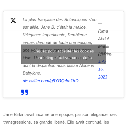
La plus française des Britanniques s'en
—
est allée. Jane B, c'était la malice,
Rima
l'élégance impertinente, l'emblème
Abdul
jamais démodé de toute une époque,
Malak
une voix murmurante qui reste notre
Cliquez pour accepter les cookies
(@RimaAbdulM
marketing et activer ce contenu
idole. Une femme de coeur, engagée,
July
dont la disparition nous laisse Alone in
16,
Babylone.
2023
pic.twitter.com/g9YGQ4mOrD
Jane Birkin,avait incarné une époque, par son élégance, ses
transgressions, sa grande liberté. Elle avait continué, les