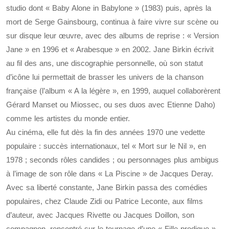
studio dont « Baby Alone in Babylone » (1983) puis, après la
mort de Serge Gainsbourg, continua à faire vivre sur scène ou
sur disque leur œuvre, avec des albums de reprise : « Version
Jane » en 1996 et « Arabesque » en 2002. Jane Birkin écrivit
au fil des ans, une discographie personnelle, où son statut
d’icône lui permettait de brasser les univers de la chanson
française (l’album « A la légère », en 1999, auquel collaborèrent
Gérard Manset ou Miossec, ou ses duos avec Etienne Daho)
comme les artistes du monde entier.
Au cinéma, elle fut dès la fin des années 1970 une vedette
populaire : succès internationaux, tel « Mort sur le Nil », en
1978 ; seconds rôles candides ; ou personnages plus ambigus
à l’image de son rôle dans « La Piscine » de Jacques Deray.
Avec sa liberté constante, Jane Birkin passa des comédies
populaires, chez Claude Zidi ou Patrice Leconte, aux films
d’auteur, avec Jacques Rivette ou Jacques Doillon, son
compagnon, rencontré sur le tournage d’une « Fille prodigue »