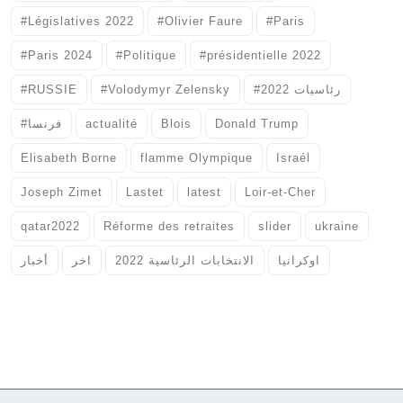
#Législatives 2022
#Olivier Faure
#Paris
#Paris 2024
#Politique
#présidentielle 2022
#RUSSIE
#Volodymyr Zelensky
#رئاسيات 2022
#فرنسا
actualité
Blois
Donald Trump
Elisabeth Borne
flamme Olympique
Israél
Joseph Zimet
Lastet
latest
Loir-et-Cher
qatar2022
Réforme des retraites
slider
ukraine
اوكرانيا
الانتخابات الرئاسية 2022
اخر
أخبار