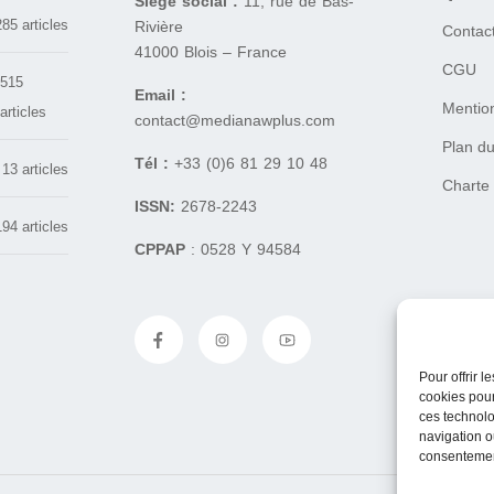
Siège social :
11, rue de Bas-
285 articles
Rivière
Contac
41000 Blois – France
CGU
515
Email :
Mentio
articles
contact@medianawplus.com
Plan du
Tél :
+33 (0)6 81 29 10 48
13 articles
Charte
ISSN:
2678-2243
194 articles
CPPAP
: 0528 Y 94584
Pour offrir 
cookies pour
ces technolo
navigation ou
consentement