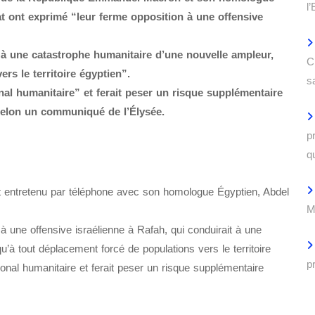
l
at ont exprimé “leur ferme opposition à une offensive
t à une catastrophe humanitaire d’une nouvelle ampleur,
C
rs le territoire égyptien”.
s
onal humanitaire” et ferait peser un risque supplémentaire
 selon un communiqué de l’Élysée.
p
q
 entretenu par téléphone avec son homologue Égyptien, Abdel
M
à une offensive israélienne à Rafah, qui conduirait à une
u’à tout déplacement forcé de populations vers le territoire
p
ational humanitaire et ferait peser un risque supplémentaire