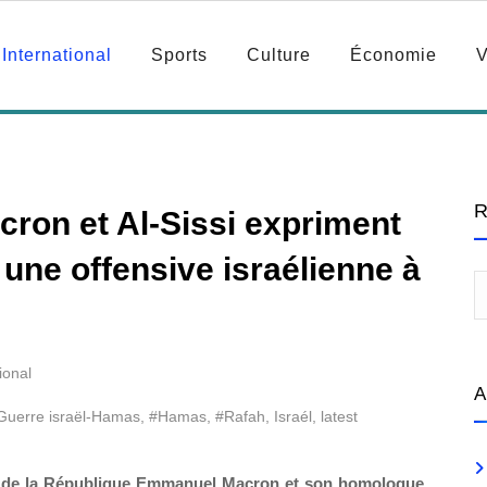
International
Sports
Culture
Économie
V
R
cron et Al-Sissi expriment
 une offensive israélienne à
ional
A
Guerre israël-Hamas
,
#Hamas
,
#Rafah
,
Israél
,
latest
ent de la République Emmanuel Macron et son homologue