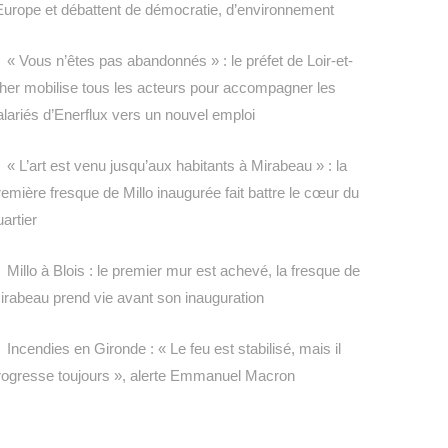
’Europe et débattent de démocratie, d’environnement
« Vous n’êtes pas abandonnés » : le préfet de Loir-et-
her mobilise tous les acteurs pour accompagner les
alariés d’Enerflux vers un nouvel emploi
« L’art est venu jusqu’aux habitants à Mirabeau » : la
remière fresque de Millo inaugurée fait battre le cœur du
uartier
Millo à Blois : le premier mur est achevé, la fresque de
irabeau prend vie avant son inauguration
Incendies en Gironde : « Le feu est stabilisé, mais il
rogresse toujours », alerte Emmanuel Macron