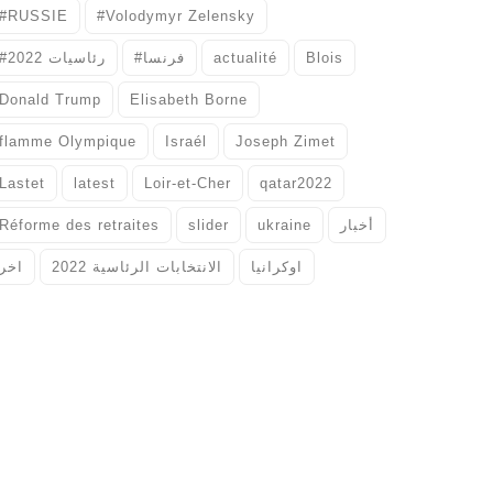
#RUSSIE
#Volodymyr Zelensky
#رئاسيات 2022
#فرنسا
actualité
Blois
Donald Trump
Elisabeth Borne
flamme Olympique
Israél
Joseph Zimet
Lastet
latest
Loir-et-Cher
qatar2022
Réforme des retraites
slider
ukraine
أخبار
اوكرانيا
الانتخابات الرئاسية 2022
اخر