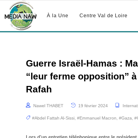
À la Une
Centre Val de Loire
Guerre Israël-Hamas : Ma
“leur ferme opposition” à
Rafah
Nawel THABET
19 février 2024
Internat
#Abdel Fattah Al-Sissi
,
#Emmanuel Macron
,
#Gaza
,
#
Lors d’un entretien téléphonique entre le présid