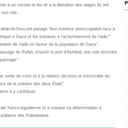
P
nir à un cessez-le-feu et à la libération des otages.Ils ont
 son rôle .
ah Al-Sissi,ont partagé “leur extrême préoccupation face à
ophique à Gaza et les entraves à l’acheminement de l’aide.”
’entrée de l’aide en faveur de la population de Gaza”.
e passage de Rafah, d’ouvrir le port d’Ashdod, une voie terrestre
 passage.”
 sortie de crise et à la relance décisive et irréversible du
ive de la solution des deux États”.
ance à y contribuer.
icale franco-égyptienne et a marqué sa détermination à
nitaires des Palestiniens.